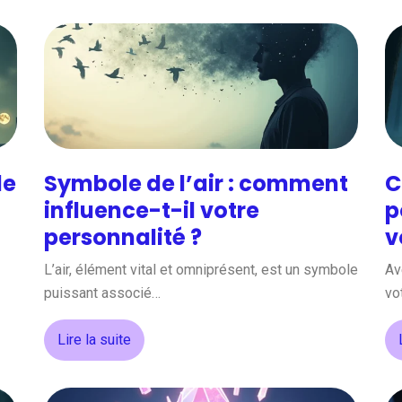
le
Symbole de l’air : comment
C
influence-t-il votre
p
personnalité ?
v
L’air, élément vital et omniprésent, est un symbole
Av
puissant associé…
vo
Lire la suite