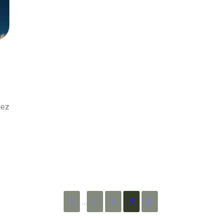
dez
1
…
3
4
5
6