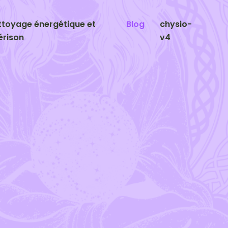
ttoyage énergétique et
Blog
chysio-
érison
v4