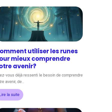
omment utiliser les runes
our mieux comprendre
otre avenir?
ez-vous déjà ressenti le besoin de comprendre
tre avenir, de…
Lire la suite