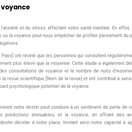
a voyance
’anxiété et du stress, affectant notre santé mentale. En effet, 
ie ou la voyance peut nous empêcher de profiter pleinement du 
égatives.
, Pays] ont révélé que les personnes qui consultent régulièrem
ivement plus élevé que la moyenne. Cette étude a également d
e des consultations de voyance et le nombre de nuits d’insomn
 la revue scientifique [Nom de la revue] et ont contribué à sensi
mpact psychologique potentiel de la voyance.
inent notre destin peut conduire à un sentiment de perte de c
des prédictions immuables, et la voyance, en offrant des an
destin décider à notre place, limitant ainsi notre capacité à ag