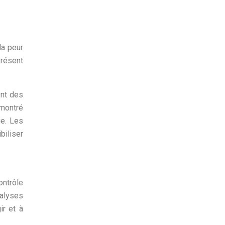
la peur
présent
ent des
émontré
ie. Les
biliser
ontrôle
alyses
ir et à