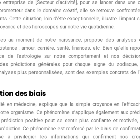
 entreprise de [Secteur d’activité], pour se lancer dans une c
r prometteur dans le domaine créatif, elle se retrouve confronté
ts. Cette situation, loin d’être exceptionnelle, illustre l’impact 
voyance et des horoscopes sur notre vie quotidienne.
stres au moment de notre naissance, propose des analyses 
stence : amour, carrière, santé, finances, etc. Bien qu’elle rep
uence de l’astrologie sur notre comportement et nos décisio
 des prédictions générales pour chaque signe du zodiaque, 
analyses plus personnalisées, sont des exemples concrets de l
tion des biais
ié en médecine, explique que la simple croyance en l’efficaci
 notre organisme. Ce phénomène s’applique également aux préd
prédiction positive peut se sentir plus confiante et motivée,
prédiction. Ce phénomène est renforcé par le biais de confirmat
 à privilégier les informations qui confirment nos cro