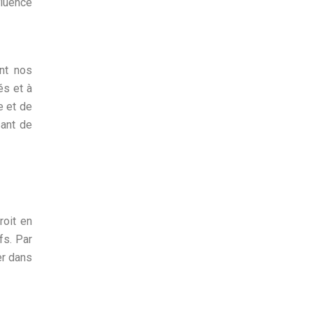
fluence
ant nos
és et à
e et de
sant de
roit en
fs. Par
er dans