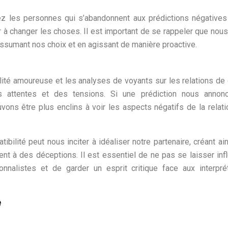
z les personnes qui s’abandonnent aux prédictions négatives
 à changer les choses. Il est important de se rappeler que nou
assumant nos choix et en agissant de manière proactive.
lité amoureuse et les analyses de voyants sur les relations de
es attentes et des tensions. Si une prédiction nous annon
uvons être plus enclins à voir les aspects négatifs de la relati
bilité peut nous inciter à idéaliser notre partenaire, créant ai
ment à des déceptions. Il est essentiel de ne pas se laisser inf
nnalistes et de garder un esprit critique face aux interpré
e