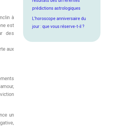
résultats des différentes
prédictions astrologiques
nclin à
L’horoscope anniversaire du
ène est
jour : que vous réserve-t-il ?
ur des
rte aux
nements
’amour,
viction
once un
gative,