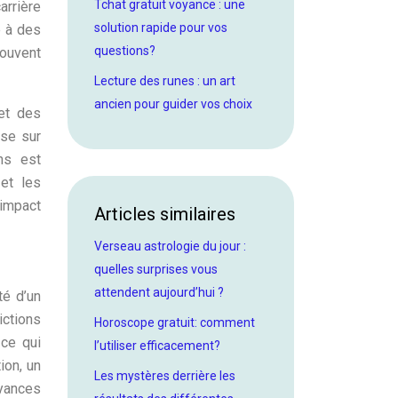
Tchat gratuit voyance : une
arrière
solution rapide pour vos
e à des
questions?
souvent
Lecture des runes : un art
ancien pour guider vos choix
et des
ose sur
ns est
et les
’impact
Articles similaires
Verseau astrologie du jour :
quelles surprises vous
attendent aujourd’hui ?
té d’un
ictions
Horoscope gratuit: comment
 ce qui
l’utiliser efficacement?
ion, un
Les mystères derrière les
yances