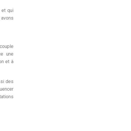
 et qui
s avons
 couple
ce une
on et à
nsi des
luencer
tations