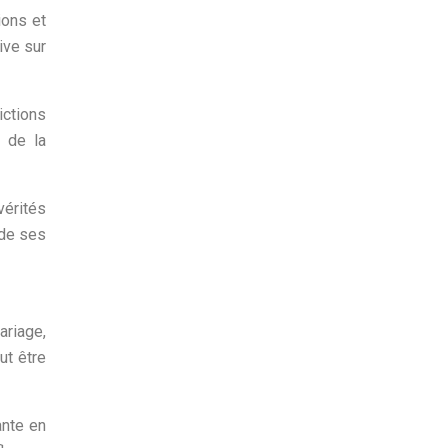
ions et
ive sur
ictions
n de la
vérités
ède ses
ariage,
ut être
ante en