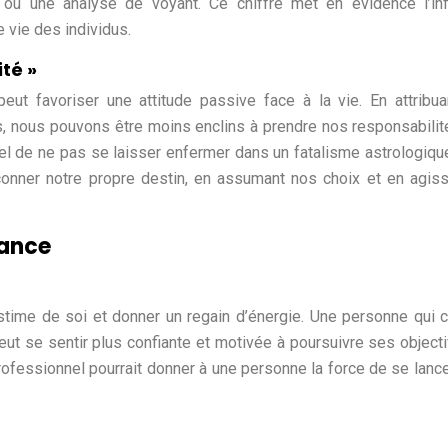
 ou une analyse de voyant. Ce chiffre met en évidence l’in
 vie des individus.
ité »
peut favoriser une attitude passive face à la vie. En attribu
, nous pouvons être moins enclins à prendre nos responsabilit
tiel de ne pas se laisser enfermer dans un fatalisme astrologiqu
onner notre propre destin, en assumant nos choix et en agis
yance
stime de soi et donner un regain d’énergie. Une personne qui c
peut se sentir plus confiante et motivée à poursuivre ses objecti
ofessionnel pourrait donner à une personne la force de se lanc