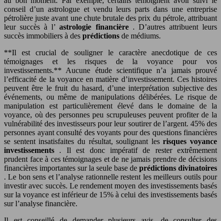
au bon moment. Par exemple, certains témoignent avoir suivi le
conseil d’un astrologue et vendu leurs parts dans une entreprise
pétrolière juste avant une chute brutale des prix du pétrole, attribuant
leur succès à l’
astrologie financière
. D’autres attribuent leurs
succès immobiliers à des
prédictions
de médiums.
**Il est crucial de souligner le caractère anecdotique de ces
témoignages et les risques de la voyance pour vos
investissements.** Aucune étude scientifique n’a jamais prouvé
l’efficacité de la voyance en matière d’investissement. Ces histoires
peuvent être le fruit du hasard, d’une interprétation subjective des
événements, ou même de manipulations délibérées. Le risque de
manipulation est particulièrement élevé dans le domaine de la
voyance, où des personnes peu scrupuleuses peuvent profiter de la
vulnérabilité des investisseurs pour leur soutirer de l’argent. 45% des
personnes ayant consulté des voyants pour des questions financières
se sentent insatisfaites du résultat, soulignant les
risques voyance
investissements
. Il est donc impératif de rester extrêmement
prudent face à ces témoignages et de ne jamais prendre de décisions
financières importantes sur la seule base de
prédictions divinatoires
. Le bon sens et l’analyse rationnelle restent les meilleurs outils pour
investir avec succès. Le rendement moyen des investissements basés
sur la voyance est inférieur de 15% à celui des investissements basés
sur l’analyse financière.
Il est conseillé de demander plusieurs avis, de consulter des