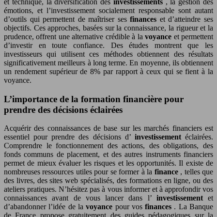
et technique, la diversification des
investissements
, la gestion des
émotions, et l’investissement socialement responsable sont autant
d’outils qui permettent de maîtriser ses
finances
et d’atteindre ses
objectifs. Ces approches, basées sur la connaissance, la rigueur et la
prudence, offrent une alternative crédible à la
voyance
et permettent
d’investir en toute confiance. Des études montrent que les
investisseurs qui utilisent ces méthodes obtiennent des résultats
significativement meilleurs à long terme. En moyenne, ils obtiennent
un rendement supérieur de 8% par rapport à ceux qui se fient à la
voyance.
L’importance de la formation financière pour
prendre des décisions éclairées
Acquérir des connaissances de base sur les marchés financiers est
essentiel pour prendre des décisions d’
investissement
éclairées.
Comprendre le fonctionnement des actions, des obligations, des
fonds communs de placement, et des autres instruments financiers
permet de mieux évaluer les risques et les opportunités. Il existe de
nombreuses ressources utiles pour se former à la
finance
, telles que
des livres, des sites web spécialisés, des formations en ligne, ou des
ateliers pratiques. N’hésitez pas à vous informer et à approfondir vos
connaissances avant de vous lancer dans l’
investissement
et
d’abandonner l’idée de la
voyance
pour vos
finances
. La Banque
de France propose gratuitement des guides pédagogiques sur la