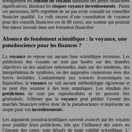
aveuglément les
conseils de voyants
subissent des pertes financières
significatives, illustrant les
risques voyance investissements
. Parmi
ces personnes, 60% regrettent de ne pas avoir consulté un conseiller
financier qualifié. Le coût moyen d’une consultation de voyance
pour des conseils financiers est de 80 euros, une somme qui pourrait
être mieux investie dans une formation financière.
Absence de fondement scientifique : la voyance, une
pseudoscience pour les finances ?
La
voyance
ne repose sur aucune base scientifique reconnue. Les
prédictions des voyants ne sont pas basées sur des données
objectives ou des analyses rationnelles, mais sur des intuitions, des
interprétations de symboles, ou des supposées connexions avec des
forces invisibles. Contrairement aux sciences économiques ou
financières, la
voyance
ne suit aucune méthodologie rigoureuse et
ne peut être soumise à des tests empiriques. Les résultats des
prédictions
ne sont pas reproductibles et ne peuvent être
généralisés. Affirmer que la
voyance
peut prédire l’avenir des
marchés financiers relève donc de la pseudoscience et représente un
risque pour vos
investissements
.
Les arguments pseudoscientifiques souvent avancés par les voyants
pour justifier leurs prédictions, tels que l’influence des astres ou
l’énergie des cartes, sont dénués de toute validité scientifique. L’