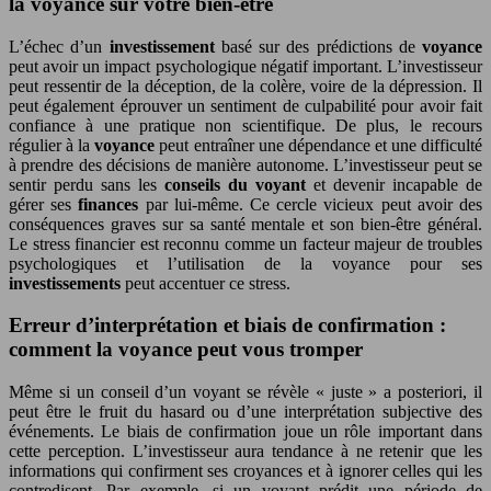
la voyance sur votre bien-être
L’échec d’un
investissement
basé sur des prédictions de
voyance
peut avoir un impact psychologique négatif important. L’investisseur
peut ressentir de la déception, de la colère, voire de la dépression. Il
peut également éprouver un sentiment de culpabilité pour avoir fait
confiance à une pratique non scientifique. De plus, le recours
régulier à la
voyance
peut entraîner une dépendance et une difficulté
à prendre des décisions de manière autonome. L’investisseur peut se
sentir perdu sans les
conseils du voyant
et devenir incapable de
gérer ses
finances
par lui-même. Ce cercle vicieux peut avoir des
conséquences graves sur sa santé mentale et son bien-être général.
Le stress financier est reconnu comme un facteur majeur de troubles
psychologiques et l’utilisation de la voyance pour ses
investissements
peut accentuer ce stress.
Erreur d’interprétation et biais de confirmation :
comment la voyance peut vous tromper
Même si un conseil d’un voyant se révèle « juste » a posteriori, il
peut être le fruit du hasard ou d’une interprétation subjective des
événements. Le biais de confirmation joue un rôle important dans
cette perception. L’investisseur aura tendance à ne retenir que les
informations qui confirment ses croyances et à ignorer celles qui les
contredisent. Par exemple, si un voyant prédit une période de