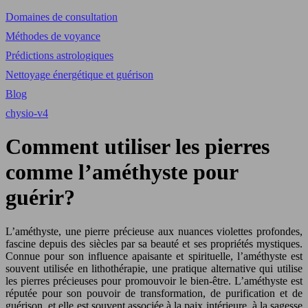
Domaines de consultation
Méthodes de voyance
Prédictions astrologiques
Nettoyage énergétique et guérison
Blog
chysio-v4
Comment utiliser les pierres
comme l’améthyste pour
guérir?
L’améthyste, une pierre précieuse aux nuances violettes profondes,
fascine depuis des siècles par sa beauté et ses propriétés mystiques.
Connue pour son influence apaisante et spirituelle, l’améthyste est
souvent utilisée en lithothérapie, une pratique alternative qui utilise
les pierres précieuses pour promouvoir le bien-être. L’améthyste est
réputée pour son pouvoir de transformation, de purification et de
guérison, et elle est souvent associée à la paix intérieure, à la sagesse