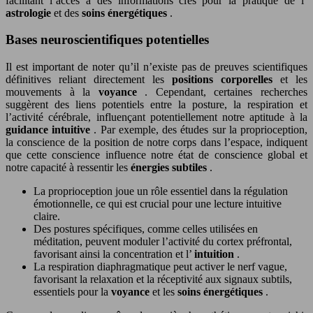
facilitant l’accès à des informations clés pour la pratique de l’
astrologie
et des
soins énergétiques
.
Bases neuroscientifiques potentielles
Il est important de noter qu’il n’existe pas de preuves scientifiques
définitives reliant directement les
positions corporelles
et les
mouvements à la
voyance
. Cependant, certaines recherches
suggèrent des liens potentiels entre la posture, la respiration et
l’activité cérébrale, influençant potentiellement notre aptitude à la
guidance intuitive
. Par exemple, des études sur la proprioception,
la conscience de la position de notre corps dans l’espace, indiquent
que cette conscience influence notre état de conscience global et
notre capacité à ressentir les
énergies subtiles
.
La proprioception joue un rôle essentiel dans la régulation
émotionnelle, ce qui est crucial pour une lecture intuitive
claire.
Des postures spécifiques, comme celles utilisées en
méditation, peuvent moduler l’activité du cortex préfrontal,
favorisant ainsi la concentration et l’
intuition
.
La respiration diaphragmatique peut activer le nerf vague,
favorisant la relaxation et la réceptivité aux signaux subtils,
essentiels pour la
voyance
et les
soins énergétiques
.