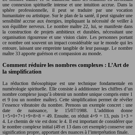
une connexion spirituelle intense et une intuition accrue. Dans la
sphère professionnelle, il peut se traduire par une vocation
humanitaire ou artistique. Sur le plan de la santé, il peut signaler une
sensibilité accrue aux énergies, impliquant la nécessité de veiller à
son équilibre nerveux. Le nombre maître 22, lui, se manifeste dans
la construction de projets ambitieux et durables, nécessitant une
organisation rigoureuse et une vision claire. Les personnes portant
ce nombre ont souvent un impact considérable sur le monde qui les
entoure, laissant une empreinte tangible de leur passage. Le nombre
maître 33 apporte guérison et compassion au monde.
Comment réduire les nombres complexes : L’Art de
la simplification
La réduction théosophique est une technique fondamentale en
numérologie spirituelle. Elle consiste à additionner les chiffres d’un
nombre complexe jusqu’à obtenir un nombre unique compris entre 1
et 9 (ou un nombre maître). Cette simplification permet de révéler
l’essence vibratoire du nombre. Prenons un exemple concret : une
date de naissance, le 15/07/1988. L’addition donne
1+5+0+7+1+9+8+8 = 49. Ensuite, on réduit 4+9 = 13, puis 1+3 =
4. Le chemin de vie est donc le 4. Il est important de considérer que
le nombre complexe initial (49 et 13 dans cet exemple) conserve une
signification propre, apportant des nuances à l’interprétation finale.