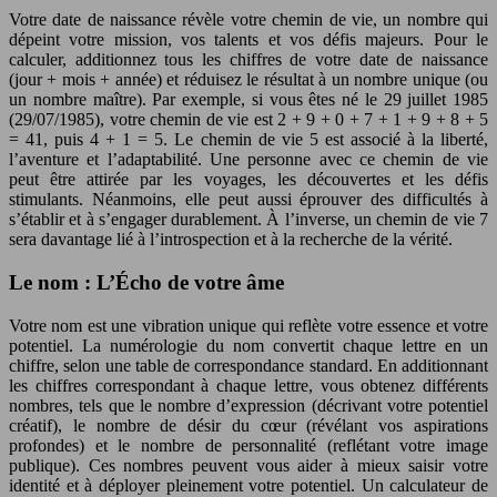
Votre date de naissance révèle votre chemin de vie, un nombre qui
dépeint votre mission, vos talents et vos défis majeurs. Pour le
calculer, additionnez tous les chiffres de votre date de naissance
(jour + mois + année) et réduisez le résultat à un nombre unique (ou
un nombre maître). Par exemple, si vous êtes né le 29 juillet 1985
(29/07/1985), votre chemin de vie est 2 + 9 + 0 + 7 + 1 + 9 + 8 + 5
= 41, puis 4 + 1 = 5. Le chemin de vie 5 est associé à la liberté,
l’aventure et l’adaptabilité. Une personne avec ce chemin de vie
peut être attirée par les voyages, les découvertes et les défis
stimulants. Néanmoins, elle peut aussi éprouver des difficultés à
s’établir et à s’engager durablement. À l’inverse, un chemin de vie 7
sera davantage lié à l’introspection et à la recherche de la vérité.
Le nom : L’Écho de votre âme
Votre nom est une vibration unique qui reflète votre essence et votre
potentiel. La numérologie du nom convertit chaque lettre en un
chiffre, selon une table de correspondance standard. En additionnant
les chiffres correspondant à chaque lettre, vous obtenez différents
nombres, tels que le nombre d’expression (décrivant votre potentiel
créatif), le nombre de désir du cœur (révélant vos aspirations
profondes) et le nombre de personnalité (reflétant votre image
publique). Ces nombres peuvent vous aider à mieux saisir votre
identité et à déployer pleinement votre potentiel. Un calculateur de