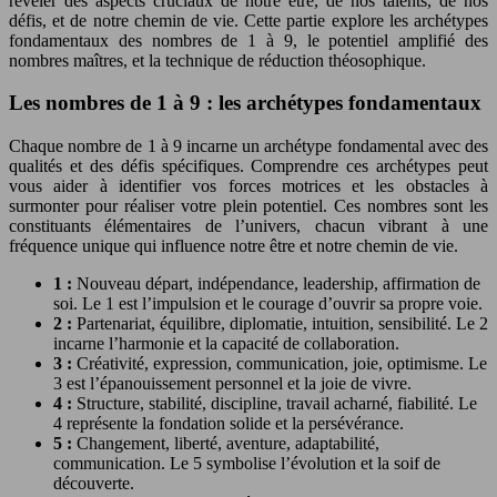
révéler des aspects cruciaux de notre être, de nos talents, de nos
défis, et de notre chemin de vie. Cette partie explore les archétypes
fondamentaux des nombres de 1 à 9, le potentiel amplifié des
nombres maîtres, et la technique de réduction théosophique.
Les nombres de 1 à 9 : les archétypes fondamentaux
Chaque nombre de 1 à 9 incarne un archétype fondamental avec des
qualités et des défis spécifiques. Comprendre ces archétypes peut
vous aider à identifier vos forces motrices et les obstacles à
surmonter pour réaliser votre plein potentiel. Ces nombres sont les
constituants élémentaires de l’univers, chacun vibrant à une
fréquence unique qui influence notre être et notre chemin de vie.
1 :
Nouveau départ, indépendance, leadership, affirmation de
soi. Le 1 est l’impulsion et le courage d’ouvrir sa propre voie.
2 :
Partenariat, équilibre, diplomatie, intuition, sensibilité. Le 2
incarne l’harmonie et la capacité de collaboration.
3 :
Créativité, expression, communication, joie, optimisme. Le
3 est l’épanouissement personnel et la joie de vivre.
4 :
Structure, stabilité, discipline, travail acharné, fiabilité. Le
4 représente la fondation solide et la persévérance.
5 :
Changement, liberté, aventure, adaptabilité,
communication. Le 5 symbolise l’évolution et la soif de
découverte.